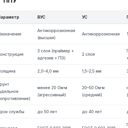
ППУ
Параметр
ВУС
УС
Антикоррозионная
Назначение
Антикоррозионная
(высшая)
3 слоя (праймер +
Конструкция
2 слоя
адгезив + ПЭ)
Толщина
2,0–4,0 мм
1,5–2,5 мм
рунт
менее 20 Ом·м
20–50 Ом·м
(удельное
(агрессивный)
(средний)
сопротивление)
Срок службы
до 50 лет
до 40 лет