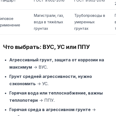
Стандарт
ГОСТ 9.602-2016
ГОСТ 9.602-2016
Магистрали, газ,
Трубопроводы в
Типовое
вода в тяжёлых
умеренных
применение
грунтах
грунтах
Что выбрать: ВУС, УС или ППУ
Агрессивный грунт, защита от коррозии на
максимум
→ ВУС.
Грунт средней агрессивности, нужно
сэкономить
→ УС.
Горячая вода или теплоснабжение, важны
теплопотери
→ ППУ.
Горячая среда в агрессивном грунте
→