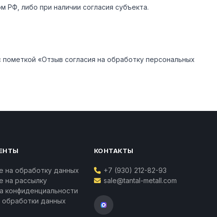
 РФ, либо при наличии согласия субъекта.
с пометкой «Отзыв согласия на обработку персональных
ЕНТЫ
КОНТАКТЫ
е на обработку данных
+7 (930) 212-82-93
Ваш личный менеджер
е на рассылку
sale@tantal-metall.com
Татьяна Воропаева
а конфиденциальности
Контакты
 обработки данных
Телефон:
+7 (930) 212-82-93