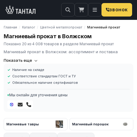
ЗВОНОК
Главная
Каталог
Цветной металлопрокат
Магниевый прокат
/
/
/
Магниевый прокат в Волжском
Показано 20 из 4 008 товаров в разделе Магниевый прокат
Магниевый прокат в Волжском: ассортимент и поставка
Компания «Тантал» предлагает Магниевый прокат в России. Мы
Показать еще
осуществляем оптовые и розничные поставки металлопроката
Наличие на складе
и промышленных материалов по всей России.
Соответствие стандартам ГОСТ и ТУ
В нашем каталоге представлен широкий ассортимент
Обязательное наличие сертификатов
Магниевый прокат различных марок, размеров и типов. Все
изделия соответствуют требованиям ГОСТ и ТУ, имеют
Мы онлайн для уточнения цены
сертификаты качества.
Наличие на складе в России
Соответствие стандартам ГОСТ и ТУ
Обязательное наличие сертификатов
Магниевые тавры
Магниевый порошок
Доставка по региону
Для получения актуальных цен и наличия на складе свяжитесь