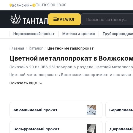
Пн–Пт 9:00–18:00
Волжский
КАТАЛОГ
Нержавеющий прокат
Метизы и крепеж
Трубопроводна
Главная
Каталог
Цветной металлопрокат
/
/
Цветной металлопрокат в Волжско
Показано 20 из 366 261 товаров в разделе Цветной металлоп
Цветной металлопрокат в Волжском: ассортимент и поставка
Компания «Тантал» предлагает цветной металлопрокат в Росс
Показать еще
металлов и сплавов по всей России.
Основные характеристики
В нашем каталоге представлен широкий ассортимент цветног
алюминиевые сплавы: листы АМг, АД31, Д16, АМц, трубы кругл
Алюминиевый прокат
Бериллиевы
сплавы: листы М1, М2, М3, трубы медные для кондиционирования
прутки. Бронза: БрАЖ, БрОЦС. Титан: листы ВТ1-0, ВТ6, трубы,
изделия соответствуют требованиям ГОСТ и ТУ, имеют серти
Вольфрамовый прокат
Дюралевый