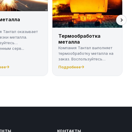
 металла
я Тантал оказывает
Термообработка
резки металла.
металла
зуйтесь
Компания Тантал выполняет
нным серв...
термообработку металла на
заказ. Воспользуйтесь
качест...
нее
Подробнее
ЕНТЫ
КОНТАКТЫ