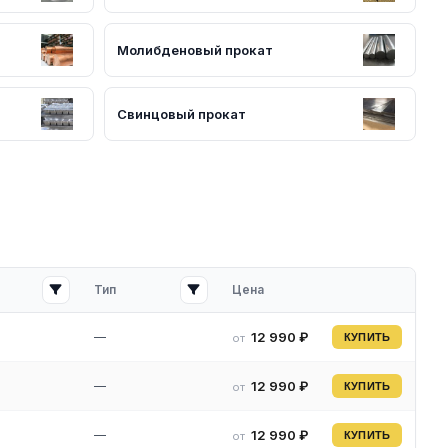
Молибденовый прокат
Свинцовый прокат
Тип
Цена
—
12 990 ₽
от
КУПИТЬ
—
12 990 ₽
от
КУПИТЬ
—
12 990 ₽
от
КУПИТЬ