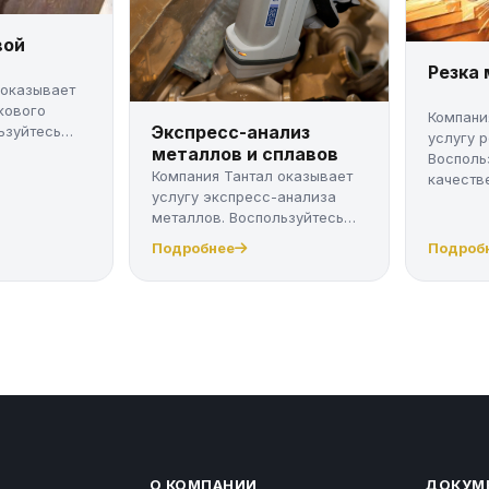
вой
Резка
 оказывает
кового
Компани
Экспресс-анализ
ьзуйтесь
услугу 
металлов и сплавов
Восполь
Компания Тантал оказывает
качестве
услугу экспресс-анализа
металлов. Воспользуйтесь
качес...
Подробнее
Подроб
О КОМПАНИИ
ДОКУМ