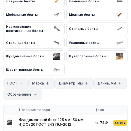
Латунные болты
Лемешные болты
Мебельные болты
Медные болты
Нержавеющие
Откидные болты
шестигранные болты
Стальные болты
Усиленные болты
Фундаментные болты
Футеровочные болты
Шестигранные болты
Технические характеристики
ГОСТ
Марка
Диаметр, мм
Длина, мм
Продукция изготавливается из стали:
Обозначение
углеродистой;
жаропрочной;
нержавеющей;
Название товара
Цена
легированной;
Фундаментный болт 125 мм 150 мм
оцинкованной.
74 ₽
от
КУПИТЬ
4,2 Ст20 ГОСТ 24379.1-2012
Стержень болта имеет цилиндрическую форму. На внешнюю