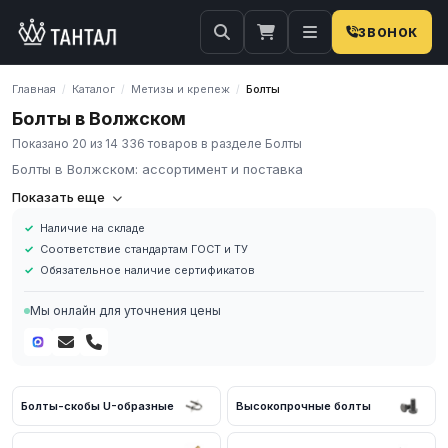
ЗВОНОК
Главная
Каталог
Метизы и крепеж
Болты
/
/
/
Болты в Волжском
Показано 20 из 14 336 товаров в разделе Болты
Болты в Волжском: ассортимент и поставка
Болты
Показать еще
Наличие на складе
Болт – крепежная деталь, изготовленная в виде стержня с
Соответствие стандартам ГОСТ и ТУ
нарезанной резьбой. Сверху имеется шляпка, снизу на резьбу
Обязательное наличие сертификатов
навинчивается гайка. Обычно между шляпкой и гайкой
находятся две шайбы. Они служат для равномерного
Мы онлайн для уточнения цены
распределения нагрузки и предохраняют поверхности от
продавливания.
Болты-скобы U-образные
Высокопрочные болты