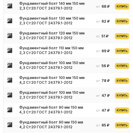
сторону стержня наносится метрическая резьба. Болт имеет
Фундаментный болт 140 мм 150 мм
68 ₽
от
КУПИТЬ
2,3 Ст20 ГОСТ 24379.1-2012
головку шестигранной формы. Завинчивание происходит с
помощью гаечного ключа.
Фундаментный болт 130 мм 150 мм
62 ₽
от
КУПИТЬ
2,3 Ст20 ГОСТ 24379.1-2012
Разновидности
Фундаментный болт 120 мм 150 мм
51 ₽
от
КУПИТЬ
2,3 Ст20 ГОСТ 24379.1-2012
Болты можно покрыть:
цинком;
Фундаментный болт 110 мм 150 мм
69 ₽
от
КУПИТЬ
2,3 Ст20 ГОСТ 24379.1-2012
хромом;
медно-никелем;
Фундаментный болт 100 мм 150 мм
56 ₽
от
КУПИТЬ
фосфатом;
4,3 Ст20 ГОСТ 24379.1-2012
оловом;
Фундаментный болт 100 мм 150 мм
серебром.
78 ₽
от
КУПИТЬ
4,2 Ст20 ГОСТ 24379.1-2012
Болтовые соединения бывают:
Фундаментный болт 100 мм 150 мм
47 ₽
обычной прочности;
от
КУПИТЬ
2,3 Ст20 ГОСТ 24379.1-2012
высокопрочные;
Фундаментный болт 90 мм 150 мм
фрикционные;
47 ₽
от
КУПИТЬ
4,3 Ст20 ГОСТ 24379.1-2012
с несущими болтами.
Фундаментный болт 90 мм 150 мм
Изделия маркируются знаком класса прочности и заводским
65 ₽
от
КУПИТЬ
4,2 Ст20 ГОСТ 24379.1-2012
клеймом. На болтах с левой резьбой ставится специальный