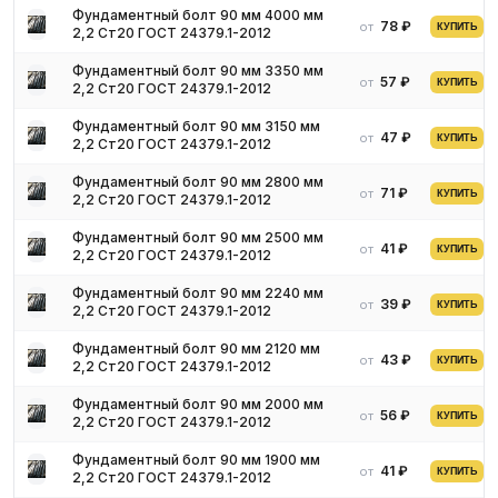
знак. Маркировка может быть как выпуклой, так и выбитой.
Фундаментный болт 90 мм 4000 мм
78 ₽
от
Знаки располагаются на торцевой или боковой поверхности.
КУПИТЬ
2,2 Ст20 ГОСТ 24379.1-2012
Причем, на боковой поверхности знаки обязательно должны
Фундаментный болт 90 мм 3350 мм
быть углубленными.
57 ₽
от
КУПИТЬ
2,2 Ст20 ГОСТ 24379.1-2012
Области применения
Фундаментный болт 90 мм 3150 мм
47 ₽
от
КУПИТЬ
2,2 Ст20 ГОСТ 24379.1-2012
Соединение болтами используется в конструкциях
Фундаментный болт 90 мм 2800 мм
разнообразных типов, например: в стеллажах, металлических
71 ₽
от
КУПИТЬ
2,2 Ст20 ГОСТ 24379.1-2012
фермах, лестницах, ограждениях, опорах. Соединение болтами
является альтернативой сварному соединению. Характерная
Фундаментный болт 90 мм 2500 мм
41 ₽
от
КУПИТЬ
2,2 Ст20 ГОСТ 24379.1-2012
особенность соединения – его разъемность.
Возведение сооружений невозможно без сборки
Фундаментный болт 90 мм 2240 мм
39 ₽
от
металлоконструкций, которые служат своеобразным
КУПИТЬ
2,2 Ст20 ГОСТ 24379.1-2012
металлическим скелетом, поверх которого монтируются
Фундаментный болт 90 мм 2120 мм
сэндвич-панели, кирпич, отделочные материалы.
43 ₽
от
КУПИТЬ
2,2 Ст20 ГОСТ 24379.1-2012
Металлоконструкции быстро собираются на болтовых
соединениях.
Фундаментный болт 90 мм 2000 мм
56 ₽
от
КУПИТЬ
2,2 Ст20 ГОСТ 24379.1-2012
Натяжение при сборке металлических конструкций
корректируется ключами с динамометрами. Но потребуется
Фундаментный болт 90 мм 1900 мм
периодическая проверка корректности работы ключа в
41 ₽
от
КУПИТЬ
2,2 Ст20 ГОСТ 24379.1-2012
соответствии с действующими нормами.