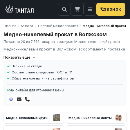
ЗВОНОК
Главная
Каталог
Цветной металлопрокат
Медно-никелевый прокат
/
/
/
Медно-никелевый прокат в Волжском
Показано 20 из 7 514 товаров в разделе Медно-никелевый прокат
Медно-никелевый прокат в Волжском: ассортимент и поставка
Компания «Тантал» предлагает Медно-никелевый прокат в
Показать еще
России. Мы осуществляем оптовые и розничные поставки
Наличие на складе
металлопроката и промышленных материалов по всей России.
Соответствие стандартам ГОСТ и ТУ
В нашем каталоге представлен широкий ассортимент Медно-
Обязательное наличие сертификатов
никелевый прокат различных марок, размеров и типов. Все
изделия соответствуют требованиям ГОСТ и ТУ, имеют
Мы онлайн для уточнения цены
сертификаты качества.
Наличие на складе в России
Соответствие стандартам ГОСТ и ТУ
Обязательное наличие сертификатов
Медно-никелевые круги
Медно-никелевые ленты
Доставка по региону
Для получения актуальных цен и наличия на складе свяжитесь