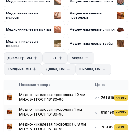
Медно-никелевые листы
Медно-никелевые плиты
с нашими менеджерами. Мы предложим оптимальные условия
поставки и доставки.
Медно-никелевые
Медно-никелевые
полосы
проволоки
Медно-никелевые прутки
Медно-никелевые слитки
Медно-никелевые
Медно-никелевые трубы
сплавы
Диаметр, мм
ГОСТ
Марка
Толщина, мм
Длина, мм
Ширина, мм
Название товара
Цена
Медно-никелевая проволока 1.2 мм
761 618 ₽
от
КУПИТЬ
МНЖ 5-1 ГОСТ 16130-90
Медно-никелевая проволока 1 мм
918 198 ₽
от
КУПИТЬ
МНЖ 5-1 ГОСТ 16130-90
Медно-никелевая проволока 0.8 мм
709 838 ₽
от
КУПИТЬ
МНЖ 5-1 ГОСТ 16130-90