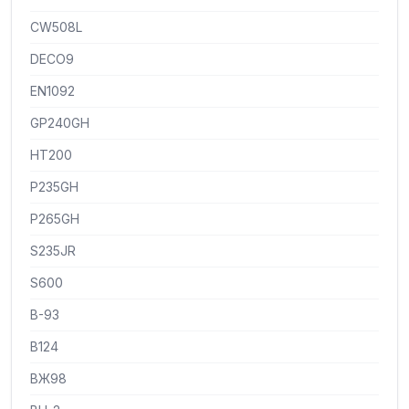
CW508L
DECO9
EN1092
GP240GH
HT200
P235GH
P265GH
S235JR
S600
В-93
В124
ВЖ98