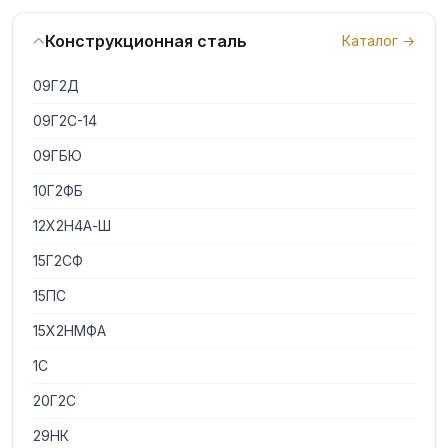
Конструкционная сталь
Каталог →
09Г2Д
09Г2С-14
09ГБЮ
10Г2ФБ
12Х2Н4А-Ш
15Г2СФ
15ПС
15Х2НМФА
1С
20Г2С
29НК