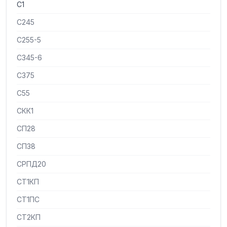
С1
С245
С255-5
С345-6
С375
С55
СКК1
СП28
СП38
СРПД20
СТ1КП
СТ1ПС
СТ2КП