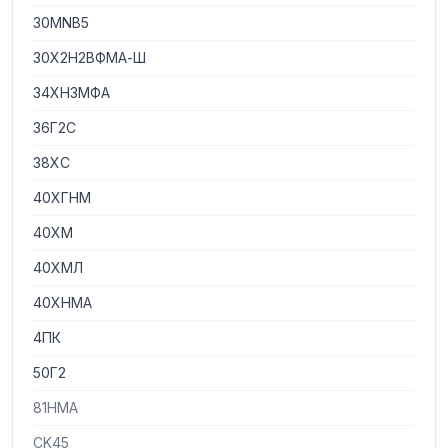
30MNB5
30Х2Н2ВФМА-Ш
34ХН3МФА
36Г2С
38ХС
40ХГНМ
40ХМ
40ХМЛ
40ХНМА
4ПК
50Г2
81НМА
CK45