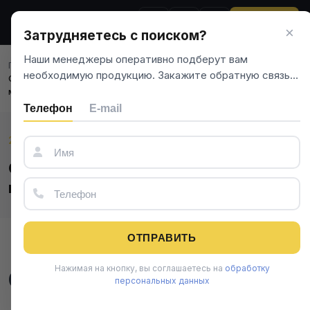
ЗВОНОК
×
Затрудняетесь с поиском?
Наши менеджеры оперативно подберут вам
Главная
Новости
необходимую продукцию. Закажите обратную связь…
Опоры трубопроводов: виды, подбор по параметрам, ошибки
монтажа
Телефон
E-mail
22 марта 2026
Опоры трубопроводов: виды, подбор
по параметрам, ошибки монтажа
ОТПРАВИТЬ
Нажимая на кнопку, вы соглашаетесь на
обработку
Опоры трубопроводов:
персональных данных