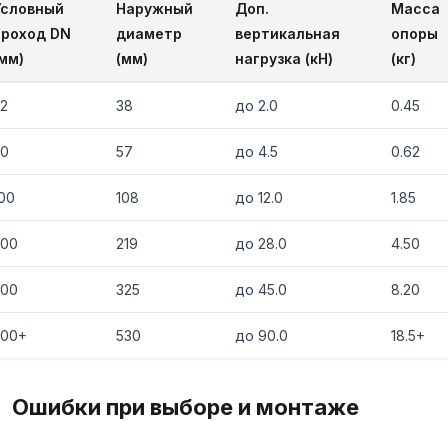
Условный
Наружный
Доп.
Масса
проход DN
диаметр
вертикальная
опоры
мм)
(мм)
нагрузка (кН)
(кг)
2
38
до 2.0
0.45
50
57
до 4.5
0.62
00
108
до 12.0
1.85
200
219
до 28.0
4.50
300
325
до 45.0
8.20
500+
530
до 90.0
18.5+
Ошибки при выборе и монтаже