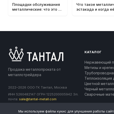
Площадки обслуживания
Что такое металли
металлические: что это и
эстакада и когда е
когда заказывают
заказывают
КАТАЛОГ
Нержавеющий п
Метизы и крепе
Продажа металлопроката от
Трубопроводна
металлотрейдера
Теплоизоляция 
Цветной металл
2022–2026 ООО ГК Тантал, Москва
Черный металл
ИНН 5260482147 ОГРН 1225200005942 Эл.
Сварочные мат
почта:
sale@tantal-metall.com
Разработка и продвижение:
frankweb.ru
Мы используем файлы кукис для улучшения работы сайт