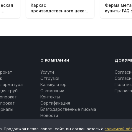
ческая
Каркас
Ферма мета
ё
производственного цеха:
купить: FAQ 
FAQ
О КОМПАНИИ
ДОКУМ
рокат
Услуги
Согласи
ж
Отгрузки
Согласи
я арматура
Калькулятор
Политик
для труб
О компании
Правила
опрокат
Контакты
опрокат
Сертификация
ериалы
Благодарственные письма
Новости
а. Продолжая использовать сайт, вы соглашаетесь с
политикой об