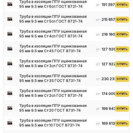
Тепловые сети и теплотрассы
Труба в изоляции ППУ оцинкованная
191 397 ₽
от
КУПИТЬ
95 мм 9.5 мм Ст6сп ГОСТ 8731-74
Горячее водоснабжение
Прокладка в сложных климатических условиях (при
Труба в изоляции ППУ оцинкованная
215 857 ₽
от
корректном проектировании и монтаже стыков)
КУПИТЬ
95 мм 9.5 мм Ст5сп ГОСТ 8731-74
Что важно при монтаже
Труба в изоляции ППУ оцинкованная
216 160 ₽
от
КУПИТЬ
Качество восстановления изоляции на стыках — ключевой
95 мм 9.5 мм Ст4сп ГОСТ 8731-74
фактор срока службы. При поставке согласуем комплектность
Труба в изоляции ППУ оцинкованная
для стыков (муфты/манжеты), требования к подготовке торцов
127 926 ₽
от
КУПИТЬ
95 мм 9.5 мм Ст45 ГОСТ 8731-74
и паспортную документацию.
Труба в изоляции ППУ оцинкованная
127 922 ₽
от
КУПИТЬ
95 мм 9.5 мм Ст3сп ГОСТ 8731-74
Труба в изоляции ППУ оцинкованная
230 233 ₽
от
КУПИТЬ
95 мм 9.5 мм Ст35 ГОСТ 8731-74
Труба в изоляции ППУ оцинкованная
174 009 ₽
от
КУПИТЬ
95 мм 9.5 мм Ст2сп ГОСТ 8731-74
Труба в изоляции ППУ оцинкованная
166 643 ₽
от
КУПИТЬ
95 мм 9.5 мм Ст20 ГОСТ 8731-74
Труба в изоляции ППУ оцинкованная
169 613 ₽
от
КУПИТЬ
95 мм 9.5 мм Ст10 ГОСТ 8731-74