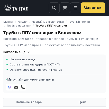
ЗВОНОК
Главная
Каталог
Черный металлопрокат
Трубный прокат
/
/
/
Трубы в изоляции
Трубы в ППУ изоляции
/
/
Трубы в ППУ изоляции в Волжском
Показано 10 из 69 448 товаров в разделе Трубы в ППУ изоляции
Трубы в ППУ изоляции в Волжском: ассортимент и поставка
Трубы в ППУ изоляции (пенополиуретан) — это трубопроводы с
Показать еще
заводской тепловой изоляцией, предназначенные для систем
Наличие на складе
теплоснабжения и горячего водоснабжения. ППУ снижает
Соответствие стандартам ГОСТ и ТУ
теплопотери, защищает от промерзания и помогает обеспечить
Обязательное наличие сертификатов
стабильный температурный режим сети.
Стандарт и исполнение
Мы онлайн для уточнения цены
ППУ-изоляция применяется по ГОСТ 30732-2020. Доступны
варианты исполнения с системой оперативного дистанционного
контроля (ОДК) для мониторинга состояния изоляции и
своевременного обнаружения увлажнения.
Название товара
Цена
Где применяются