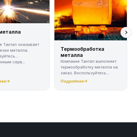
 металла
я Тантал оказывает
Термообработка
резки металла.
металла
зуйтесь
Компания Тантал выполняет
нным серв...
термообработку металла на
заказ. Воспользуйтесь
качест...
нее
Подробнее