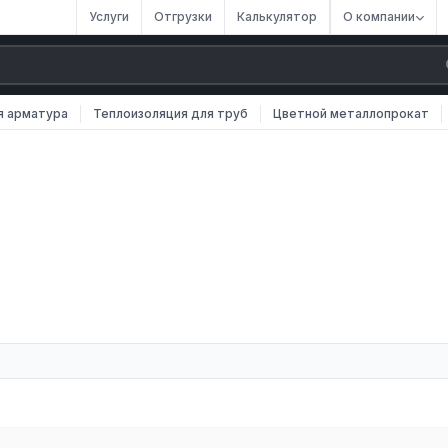
Услуги
Отгрузки
Калькулятор
О компании
я арматура
Теплоизоляция для труб
Цветной металлопрокат
. Мы осуществляем оптовые и розничные поставки металлопроката
ские кабели различных марок, размеров и типов. Все изделия
ачества.