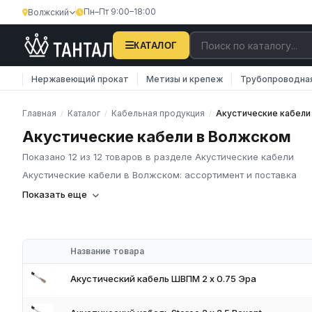
Пн–Пт 9:00–18:00
Волжский
КАТАЛОГ
Нержавеющий прокат
Метизы и крепеж
Трубопроводна
Главная
Каталог
Кабельная продукция
Акустические кабели
/
/
/
Акустические кабели в Волжском
Показано 12 из 12 товаров в разделе Акустические кабели
Акустические кабели в Волжском: ассортимент и поставка
Компания «Тантал» предлагает Акустические кабели в России
Показать еще
промышленных материалов по всей России.
В нашем каталоге представлен широкий ассортимент Акустиче
соответствуют требованиям ГОСТ и ТУ, имеют сертификаты к
Название товара
Наличие на складе в России
Соответствие стандартам ГОСТ и ТУ
Акустический кабель ШВПМ 2 х 0.75 Эра
Обязательное наличие сертификатов
Доставка по региону