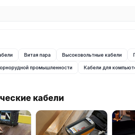
абели
Витая пара
Высоковольтные кабели
горнорудной промышленности
Кабели для компьют
ические кабели