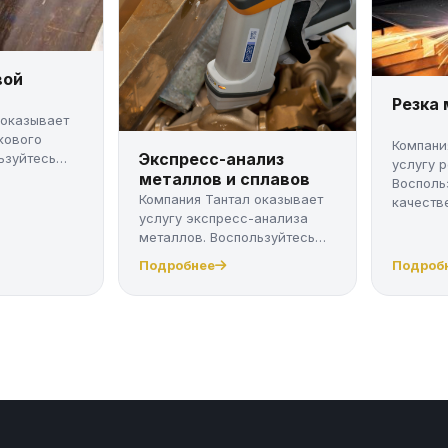
вой
Резка
 оказывает
кового
Компани
Экспресс-анализ
ьзуйтесь
услугу 
металлов и сплавов
Восполь
Компания Тантал оказывает
качестве
услугу экспресс-анализа
металлов. Воспользуйтесь
качес...
Подробнее
Подроб