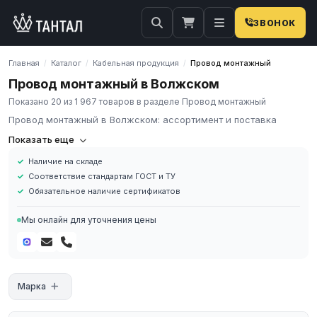
ЗВОНОК
Главная
Каталог
Кабельная продукция
Провод монтажный
/
/
/
Провод монтажный в Волжском
Показано 20 из 1 967 товаров в разделе Провод монтажный
Провод монтажный в Волжском: ассортимент и поставка
Компания «Тантал» предлагает Провод монтажный в России.
Показать еще
Мы осуществляем оптовые и розничные поставки
Наличие на складе
металлопроката и промышленных материалов по всей России.
Соответствие стандартам ГОСТ и ТУ
В нашем каталоге представлен широкий ассортимент Провод
Обязательное наличие сертификатов
монтажный различных марок, размеров и типов. Все изделия
соответствуют требованиям ГОСТ и ТУ, имеют сертификаты
Мы онлайн для уточнения цены
качества.
Наличие на складе в России
Соответствие стандартам ГОСТ и ТУ
Обязательное наличие сертификатов
Марка
Доставка по региону
Для получения актуальных цен и наличия на складе свяжитесь