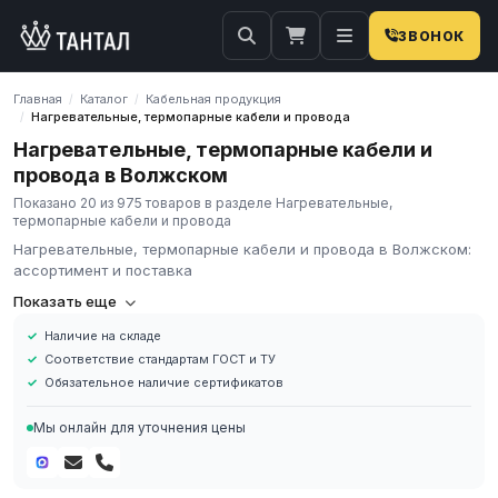
ЗВОНОК
Главная
Каталог
Кабельная продукция
/
/
Нагревательные, термопарные кабели и провода
/
Нагревательные, термопарные кабели и
провода в Волжском
Показано 20 из 975 товаров в разделе Нагревательные,
термопарные кабели и провода
Нагревательные, термопарные кабели и провода в Волжском:
ассортимент и поставка
Компания «Тантал» предлагает Нагревательные, термопарные
Показать еще
кабели и провода в России. Мы осуществляем оптовые и
Наличие на складе
розничные поставки металлопроката и промышленных
Соответствие стандартам ГОСТ и ТУ
материалов по всей России.
Обязательное наличие сертификатов
В нашем каталоге представлен широкий ассортимент
Нагревательные, термопарные кабели и провода различных
Мы онлайн для уточнения цены
марок, размеров и типов. Все изделия соответствуют
требованиям ГОСТ и ТУ, имеют сертификаты качества.
Наличие на складе в России