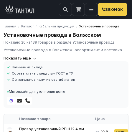
ЗВОНОК
Главная
Каталог
Кабельная продукция
Установочные провода
/
/
/
Установочные провода в Волжском
Показано 20 из 139 товаров в разделе Установочные провода
Установочные провода в Волжском: ассортимент и поставка
Установочный провод
Показать еще
Наличие на складе
Установочный провод — важная деталь для неподвижных
Соответствие стандартам ГОСТ и ТУ
электрических распределительных силовых сетей. Главная
Обязательное наличие сертификатов
задача: распределение электрической энергии к потребителям
тока, расположенных внутри и снаружи помещений. Также
Мы онлайн для уточнения цены
провод необходим для подключения электродвигателей,
электронагревателей, промышленного и лабораторного
переносного электрооборудования.
Название товара
Цена
Провод установочный РПШ 12.4 мм
10 ₽