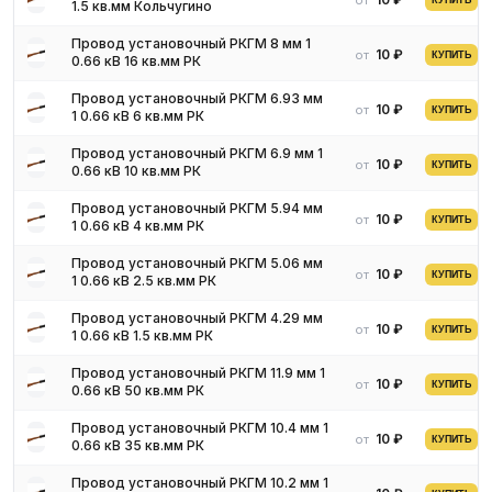
от
КУПИТЬ
1.5 кв.мм Кольчугино
Провод установочный РКГМ 8 мм 1
10 ₽
от
КУПИТЬ
0.66 кВ 16 кв.мм РК
Провод установочный РКГМ 6.93 мм
10 ₽
от
КУПИТЬ
1 0.66 кВ 6 кв.мм РК
Провод установочный РКГМ 6.9 мм 1
10 ₽
от
КУПИТЬ
0.66 кВ 10 кв.мм РК
Провод установочный РКГМ 5.94 мм
10 ₽
от
КУПИТЬ
1 0.66 кВ 4 кв.мм РК
Основные характеристики
Провод установочный РКГМ 5.06 мм
10 ₽
от
КУПИТЬ
1 0.66 кВ 2.5 кв.мм РК
Типоразмер включает большое множество разнообразных
кабельных изделий и состоит из однопроволочных и
Провод установочный РКГМ 4.29 мм
10 ₽
от
КУПИТЬ
1 0.66 кВ 1.5 кв.мм РК
многопроволочных (гибкие) ГОСТ 7399-97 проводов с
токопроводящей сердцевиной изготовленной из медного или
Провод установочный РКГМ 11.9 мм 1
алюминиевого сплава. Эксплуатируются данный сортамент при
10 ₽
от
КУПИТЬ
0.66 кВ 50 кв.мм РК
переменном токе с напряжением 220, 380, 500, 2000 и 3000 В.
Провод установочный РКГМ 10.4 мм 1
Токопроводящая сердцевина может состоять из одной или
10 ₽
от
КУПИТЬ
0.66 кВ 35 кв.мм РК
несколько перекрученных между собой изолированных жил.
Жилы могут покрываться:
Провод установочный РКГМ 10.2 мм 1