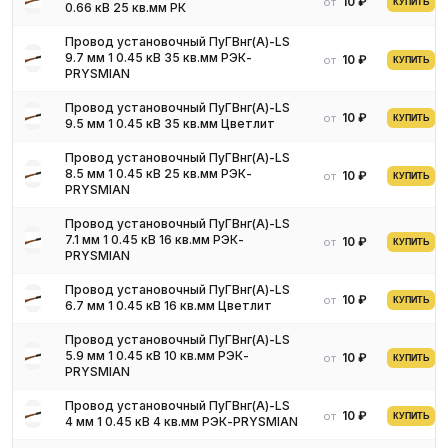
10 ₽
от
КУПИТЬ
0.66 кВ 25 кв.мм РК
резиной;
полиэтиленом;
Провод установочный ПуГВнг(А)-LS
полихлорвиниловым пластиком.
9.7 мм 1 0.45 кВ 35 кв.мм РЭК-
10 ₽
от
КУПИТЬ
PRYSMIAN
Поверх изоляционной обмотки накладывается защитная
оплетка из хлопчатобумажного или шелкового волокна. У
Провод установочный ПуГВнг(А)-LS
10 ₽
от
некоторых моделей проводов защитный слой подвергается
КУПИТЬ
9.5 мм 1 0.45 кВ 35 кв.мм Цветлит
пропитке противогнилостными составами.
Провод установочный ПуГВнг(А)-LS
8.5 мм 1 0.45 кВ 25 кв.мм РЭК-
10 ₽
от
Разновидности
КУПИТЬ
PRYSMIAN
Отдельные виды установочных проводов выпускаются с
Провод установочный ПуГВнг(А)-LS
7.1 мм 1 0.45 кВ 16 кв.мм РЭК-
10 ₽
от
наружной оплеткой изготовленной из стальной оцинкованной
КУПИТЬ
PRYSMIAN
проволоки, что значительно повышает стойкость к
механическим воздействиям. Производство данной категории
Провод установочный ПуГВнг(А)-LS
10 ₽
от
КУПИТЬ
электрической продукции регламентировано нормативами
6.7 мм 1 0.45 кВ 16 кв.мм Цветлит
предписанными ГОСТом 6323-79.
Провод установочный ПуГВнг(А)-LS
Установочные провода изготавливаются:
5.9 мм 1 0.45 кВ 10 кв.мм РЭК-
10 ₽
от
КУПИТЬ
PRYSMIAN
одножильные;
двухжильные;
Провод установочный ПуГВнг(А)-LS
10 ₽
от
КУПИТЬ
трехжильные;
4 мм 1 0.45 кВ 4 кв.мм РЭК-PRYSMIAN
четырехжильные;