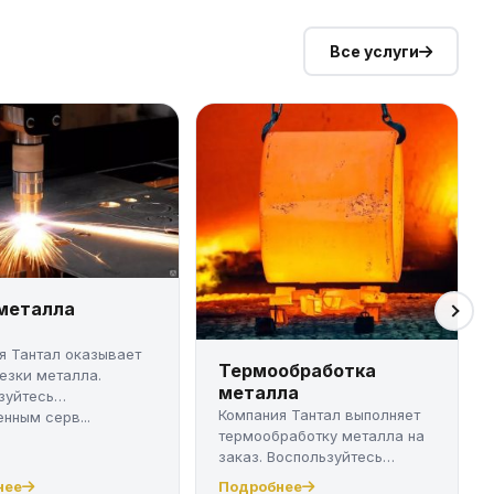
Все услуги
 металла
я Тантал оказывает
Термообработка
резки металла.
металла
зуйтесь
Компания Тантал выполняет
нным серв...
термообработку металла на
заказ. Воспользуйтесь
качест...
нее
Подробнее