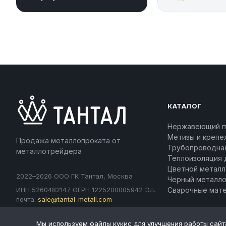
КАТАЛОГ
Нержавеющий п
Метизы и крепе
Продажа металлопроката от
Трубопроводна
металлотрейдера
Теплоизоляция 
Цветной металл
2022–2026 ООО ГК Тантал, Москва
Черный металл
ИНН 5260482147 ОГРН 1225200005942 Эл.
Сварочные мат
почта:
sale@tantal-metall.com
Разработка и продвижение:
frankweb.ru
Мы используем файлы кукис для улучшения работы сайт