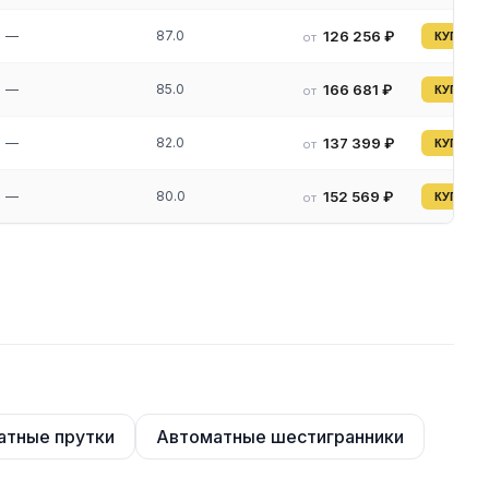
—
87.0
126 256 ₽
от
КУПИТЬ
—
85.0
166 681 ₽
от
КУПИТЬ
—
82.0
137 399 ₽
от
КУПИТЬ
—
80.0
152 569 ₽
от
КУПИТЬ
атные прутки
Автоматные шестигранники