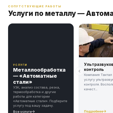
СОПУТСТВУЮЩИЕ РАБОТЫ
Услуги по металлу — Автом
Ультразвуко
УСЛУГИ
Металлообработка
контроль
Компания Тантал
— «Автоматные
услугу ультразву
стали»
контроля. Воспол
УЗК, анализ состава, резка,
качест...
термообработка и другие
работы для категории
«Автоматные стали». Подберите
услугу под вашу задачу.
Подробнее
Все услуги