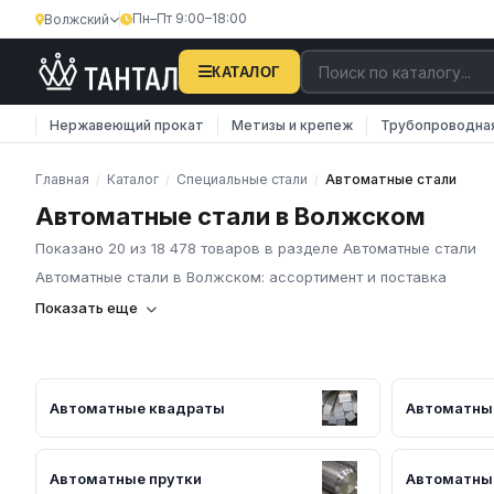
Пн–Пт 9:00–18:00
Волжский
КАТАЛОГ
Нержавеющий прокат
Метизы и крепеж
Трубопроводна
Главная
Каталог
Специальные стали
Автоматные стали
/
/
/
Автоматные стали в Волжском
Показано 20 из 18 478 товаров в разделе Автоматные стали
Автоматные стали в Волжском: ассортимент и поставка
Компания «Тантал» предлагает Автоматные стали в России. М
Показать еще
промышленных материалов по всей России.
В нашем каталоге представлен широкий ассортимент Автоматн
соответствуют требованиям ГОСТ и ТУ, имеют сертификаты к
Наличие на складе в России
Автоматные квадраты
Автоматные
Соответствие стандартам ГОСТ и ТУ
Обязательное наличие сертификатов
Доставка по региону
Автоматные прутки
Автоматны