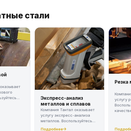
атные стали
вой
Резка
 оказывает
кового
Компани
Экспресс-анализ
ьзуйтесь
услугу 
металлов и сплавов
Восполь
Компания Тантал оказывает
качестве
услугу экспресс-анализа
металлов. Воспользуйтесь
качес...
Подробнее
Подроб