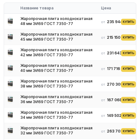
Донышки и крышки сосудов высокого давления при высоких
температурах
Название товара
Цена
Конструктивные элементы нагревательных и термических
Жаропрочная плита холоднокатаная
печей
235 944 ₽
от
КУПИТЬ
48 мм ЭИ69 ГОСТ 7350-77
Плоские заготовки под токарную и фрезерную обработку
Жаропрочная плита холоднокатаная
Условия поставки
215 150 ₽
от
КУПИТЬ
45 мм ЭИ69 ГОСТ 7350-77
Наличие на складе в России
Резка в размер (плазма, газ, гидроабразив)
Жаропрочная плита холоднокатаная
231 643 ₽
от
КУПИТЬ
42 мм ЭИ69 ГОСТ 7350-77
Сертификат ГОСТ 7350, паспорт партии
Доставка по всей России
Жаропрочная плита холоднокатаная
171 716 ₽
от
КУПИТЬ
40 мм ЭИ69 ГОСТ 7350-77
Жаропрочная плита холоднокатаная
270 308 ₽
от
КУПИТЬ
38 мм ЭИ69 ГОСТ 7350-77
Жаропрочная плита холоднокатаная
167 068 ₽
от
КУПИТЬ
36 мм ЭИ69 ГОСТ 7350-77
Жаропрочная плита холоднокатаная
149 502 ₽
от
КУПИТЬ
34 мм ЭИ69 ГОСТ 7350-77
Жаропрочная плита холоднокатаная
263 703 ₽
от
КУПИТЬ
32 мм ЭИ69 ГОСТ 7350-77