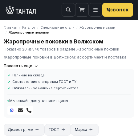
ЗВОНОК
Главная
Каталог
Специальные стали
Жаропрочные стали
/
/
/
Жаропрочные поковки
/
Жаропрочные поковки в Волжском
Показано 20 из 540 товаров в разделе Жаропрочные поковки
Жаропрочные поковки в Волжском: ассортимент и поставка
Жаропрочные поковки — ассортимент и поставка
Показать еще
Жаропрочные поковки — кованые заготовки из
Наличие на складе
высоколегированных сталей и никелевых сплавов. Ковка
Соответствие стандартам ГОСТ и ТУ
обеспечивает измельчённую структуру металла с повышенной
Обязательное наличие сертификатов
ударной вязкостью, стойкостью к усталости и ползучести.
Стандарт: ГОСТ 25054, марки по ГОСТ 5632-2014.
Мы онлайн для уточнения цены
Марки: 12Х18Н10Т, 20Х23Н18, 14Х17Н2, 15Х5М, ХН60ВТ, ХН78Т.
Формы: диски, кольца, пластины, фланцевые и цилиндрические
заготовки.
Применение жаропрочных поковок
Диаметр, мм
ГОСТ
Марка
Роторы, диски и лопатки паровых и газовых турбин