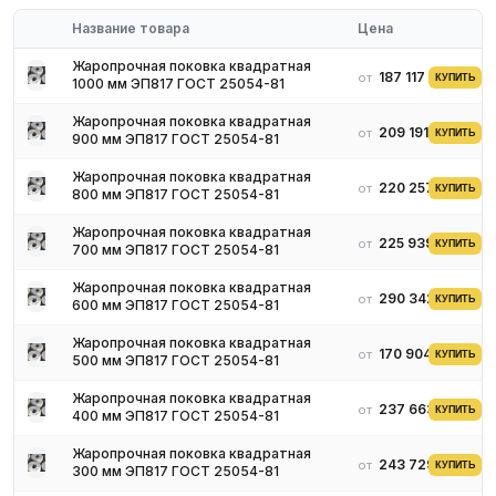
Фланцы и соединительные детали паропроводов высокого
давления
Название товара
Цена
Корпуса арматуры, клапаны для нефтехимии
Жаропрочная поковка квадратная
Детали насосов и компрессоров при высоких температурах
187 117 ₽
от
КУПИТЬ
1000 мм ЭП817 ГОСТ 25054-81
Условия поставки
Жаропрочная поковка квадратная
Наличие на складе в России
209 191 ₽
от
КУПИТЬ
900 мм ЭП817 ГОСТ 25054-81
Механообработка по чертежам — по запросу
Сертификат ГОСТ 25054, паспорт партии, протоколы
Жаропрочная поковка квадратная
220 257 ₽
от
КУПИТЬ
800 мм ЭП817 ГОСТ 25054-81
испытаний
Доставка по всей России
Жаропрочная поковка квадратная
225 939 ₽
от
КУПИТЬ
700 мм ЭП817 ГОСТ 25054-81
Жаропрочная поковка квадратная
290 342 ₽
от
КУПИТЬ
600 мм ЭП817 ГОСТ 25054-81
Жаропрочная поковка квадратная
170 904 ₽
от
КУПИТЬ
500 мм ЭП817 ГОСТ 25054-81
Жаропрочная поковка квадратная
237 663 ₽
от
КУПИТЬ
400 мм ЭП817 ГОСТ 25054-81
Жаропрочная поковка квадратная
243 729 ₽
от
КУПИТЬ
300 мм ЭП817 ГОСТ 25054-81