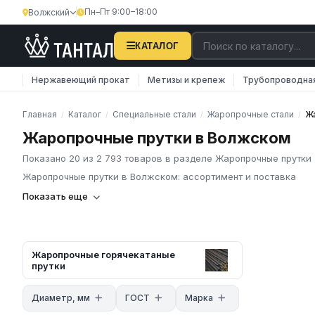
Пн–Пт 9:00–18:00
Волжский
КАТАЛОГ
Нержавеющий прокат
Метизы и крепеж
Трубопроводна
Главная
Каталог
Специальные стали
Жаропрочные стали
Ж
/
/
/
/
Жаропрочные прутки в Волжском
Показано 20 из 2 793 товаров в разделе Жаропрочные прутки
Жаропрочные прутки в Волжском: ассортимент и поставка
Жаропрочные прутки: виды сечений и с
Показать еще
Жаропрочные прутки — сортовой прокат различного профиля 
прочность при температурах от +500 до +1200 °C. Марки — по
Жаропрочные горячекатаные
калиброванные), ГОСТ 8560-78 (горячекатаные шестигранные
прутки
Круглое сечение
— диаметр 8–100 мм, горячекатаное или к
Шестигранное сечение
— размер «под ключ» 8–65 мм. Заг
Диаметр, мм
ГОСТ
Марка
граней.