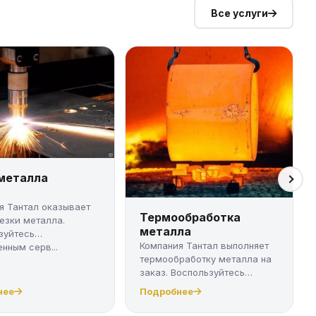
Все услуги
 металла
я Тантал оказывает
Термообработка
резки металла.
металла
зуйтесь
Компания Тантал выполняет
нным серв...
термообработку металла на
заказ. Воспользуйтесь
качест...
нее
Подробнее