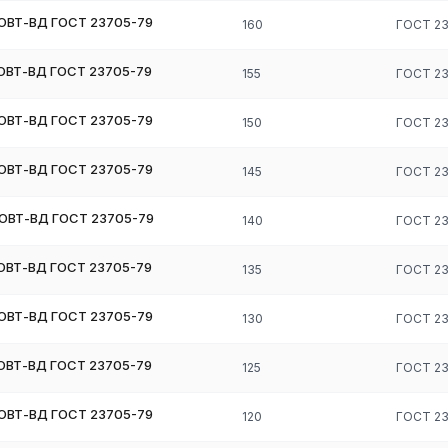
ковку и прессовую штамповку деталей из жаропрочных сталей
ЮВТ-ВД ГОСТ 23705-79
160
ГОСТ 2
ЮВТ-ВД ГОСТ 23705-79
155
ГОСТ 2
же и деталях проходят механическую обработку (резьбонарезание
ЮВТ-ВД ГОСТ 23705-79
150
ГОСТ 2
вным инструментом, малые подачи (склонность к наклёпу). Для
ЮВТ-ВД ГОСТ 23705-79
им отжигом.
145
ГОСТ 2
роводится закалка и отпуск для достижения требуемой твёрдости
.
ЮВТ-ВД ГОСТ 23705-79
140
ГОСТ 2
зания проходят высокий отпуск 700–750 °C для снятия напряжени
ЮВТ-ВД ГОСТ 23705-79
135
ГОСТ 2
ю; требуется специальный инструмент, малые скорости резания,
ЮВТ-ВД ГОСТ 23705-79
130
ГОСТ 2
ЮВТ-ВД ГОСТ 23705-79
125
ГОСТ 2
сть в наличии на складе в Москве. Длина 1–6 м, резка в размер п
и наличии на складе.
ЮВТ-ВД ГОСТ 23705-79
120
ГОСТ 2
/ ГОСТ 2591-2006 с химическим составом и механическими