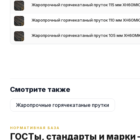
Жаропрочный горячекатаный пруток 115 мм ХН60М
свойствами
Минимальная партия — от 1 кг, оптовые скидки от 300 кг
Оплата безналичным расчётом, НДС в цене
Жаропрочный горячекатаный пруток 110 мм ХН60М
Жаропрочный горячекатаный пруток 105 мм ХН60М
Смотрите также
Жаропрочные горячекатаные прутки
НОРМАТИВНАЯ БАЗА
ГОСТы, стандарты и марки