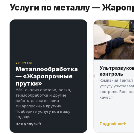
Услуги по металлу — Жароп
УСЛУГИ
Ультразвуко
Металлообработка
контроль
— «Жаропрочные
Компания Тантал
прутки»
услугу ультразву
УЗК, анализ состава, резка,
контроля. Воспол
термообработка и другие
качест...
работы для категории
«Жаропрочные прутки».
Подберите услугу под вашу
задачу.
Подробнее
Все услуги