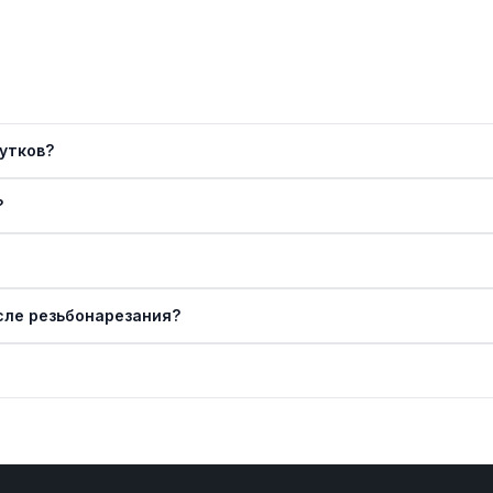
утков?
?
сле резьбонарезания?