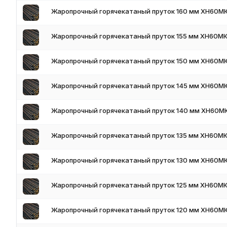
Горячая штамповка:
квадратные и круглые заготовки под 
Жаропрочный горячекатаный пруток 160 мм ХН60М
Термообработка и обработка резанием
Жаропрочный горячекатаный пруток 155 мм ХН60М
Прутки из жаропрочных сталей перед использованием в крепе
Жаропрочный горячекатаный пруток 150 мм ХН60М
токарная обработка) и часто — термообработку.
12Х18Н10Т, 20Х23Н18
— обработка резанием с твердоспла
Жаропрочный горячекатаный пруток 145 мм ХН60М
крепежа — холодная высадка головок болтов с последующ
14Х17Н2, 20Х13, 15Х5М
— после механической обработки п
(HRC 28–35 для крепежа высокотемпературных соединений)
Жаропрочный горячекатаный пруток 140 мм ХН60М
12Х1МФ
— шпильки и гайки паропроводов после резьбонаре
стабилизации структуры.
Жаропрочный горячекатаный пруток 135 мм ХН60М
ХН60ВТ, ХН78Т
— обработка затруднена высокой вязкость
обильное охлаждение.
Жаропрочный горячекатаный пруток 130 мм ХН60М
Условия поставки
Жаропрочный горячекатаный пруток 125 мм ХН60М
Жаропрочные прутки — круглые, шестигранные, квадратные — е
чертежу. Доставка по всей России, отправка в день оплаты пр
Жаропрочный горячекатаный пруток 120 мм ХН60М
Резка прутков в размер — дисковая или ленточная пила
Сертификат на прутки по ГОСТ 5949-2018 / ГОСТ 8560-78 