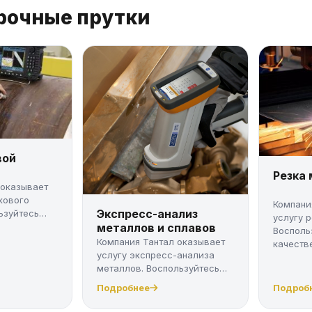
рочные прутки
вой
Резка
 оказывает
кового
Компани
Экспресс-анализ
ьзуйтесь
услугу 
металлов и сплавов
Восполь
Компания Тантал оказывает
качестве
услугу экспресс-анализа
металлов. Воспользуйтесь
качес...
Подробнее
Подроб