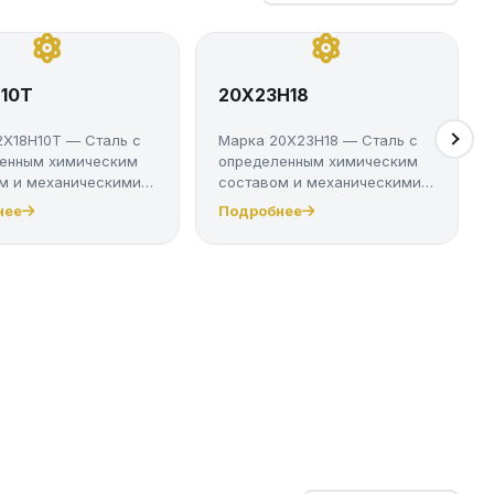
Н10Т
20Х23Н18
2Х18Н10Т — Сталь с
Марка 20Х23Н18 — Сталь с
енным химическим
определенным химическим
м и механическими
составом и механическими
свойст...
нее
Подробнее