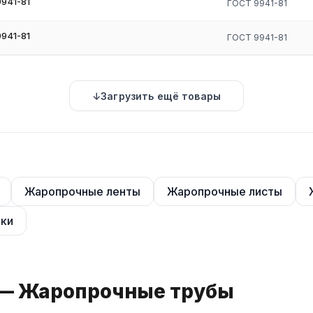
941-81
ГОСТ 9941-81
941-81
ГОСТ 9941-81
скве. Диаметр наружный 6–325 мм, толщина стенки 0,5–40 мм, дл
омпаниями. Отправка в день оплаты при наличии на складе.
имическим составом и механическими свойствами
Загрузить ещё товары
Жаропрочные ленты
Жаропрочные листы
ки
 — Жаропрочные трубы