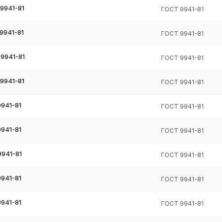
9941-81
ГОСТ 9941-81
просу поставляем электросварные жаропрочные трубы (ГОСТ 11068
9941-81
ГОСТ 9941-81
мпературы
9941-81
ГОСТ 9941-81
ь, рабочая температура до 800 °C. Основная универсальная марк
9941-81
ГОСТ 9941-81
нструкций под давлением.
ечные газоходы, радиационные трубы, муфели, высокотемпературные
941-81
ГОСТ 9941-81
вательные элементы.
 каталитического крекинга и пиролиза на НПЗ.
941-81
ГОСТ 9941-81
570–580 °C. Трубы паропроводов высокого давления ТЭС, котель
941-81
ГОСТ 9941-81
–1200 °C. Авиационные ГТД, атомные реакторы.
941-81
ГОСТ 9941-81
еватели, коллекторы котлов высокого давления (12Х1МФ, 15ХМ,
941-81
ГОСТ 9941-81