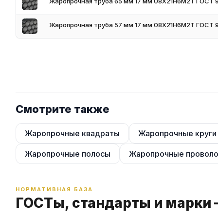
Жаропрочная труба 65 мм 17 мм 08Х21Н6М2Т ГОСТ 9
Условия поставки
Жаропрочная труба 57 мм 17 мм 08Х21Н6М2Т ГОСТ 9
Бесшовные жаропрочные трубы есть в наличии на складе в Мо
мерная и немерная. Доставка по всей России транспортными к
Сертификат на трубы по ГОСТ 9940-81 / ГОСТ 9941-81 с х
Резка жаропрочных труб в размер по чертежу или эскизу
Комплектация под проект: подбор марки, ГОСТ, размеров
Минимальная партия — от 1 кг, оптовые скидки от 500 кг
Оплата безналичным расчётом, НДС в цене
Смотрите также
Жаропрочные квадраты
Жаропрочные круги
Жаропрочные полосы
Жаропрочные проволо
НОРМАТИВНАЯ БАЗА
ГОСТы, стандарты и марки