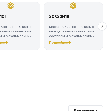
Н10Т
20Х23Н18
2Х18Н10Т — Сталь с
Марка 20Х23Н18 — Сталь с
енным химическим
определенным химическим
м и механическими
составом и механическими
свойст...
нее
Подробнее
Все услуги