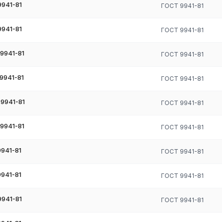
за и крекинга, теплообменники, трубопроводы под давлением при
941-81
ГОСТ 9941-81
, защитные чехлы термопар (20Х23Н18, 10Х23Н18)
941-81
ГОСТ 9941-81
 азотной и серной кислоты, трубопроводы агрессивных сред при
м ГТД, камеры сгорания (ХН60ВТ, ХН78Т)
9941-81
ГОСТ 9941-81
9941-81
ГОСТ 9941-81
я: от качества шва зависит прочность при рабочем давлении и
9941-81
ГОСТ 9941-81
: защита сварочной ванны аргоном с обеих сторон (изнутри —
9941-81
Св-06Х19Н9Т или Св-07Х19Н10Б. После сварки — аустенитизирующ
ГОСТ 9941-81
ости в ЗТВ.
ен. Обязательный отжиг 1050 °C после сварки.
941-81
ГОСТ 9941-81
°C. Электроды ЦЛ-17. Послесварочный высокий отпуск 700–750 °C
941-81
ГОСТ 9941-81
роды ЦЛ-20. Отпуск 700–750 °C.
Тщательный контроль по технологической карте.
941-81
ГОСТ 9941-81
й, рентгеновский или УЗК — согласно требованиям на оборудован