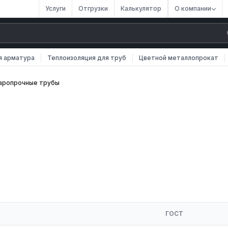
Услуги
Отгрузки
Калькулятор
О компании
я арматура
Теплоизоляция для труб
Цветной металлопрокат
аропрочные трубы
ых сталей и никелевых сплавов, сохраняющих механическую
 под давлением при температурах от +500 до +1200 °C. Регулируют
 из нержавеющих и жаропрочных сталей. Наружный диаметр 57–
ГОСТ
 (точнее допуски, чистая поверхность). Наружный диаметр 6–76