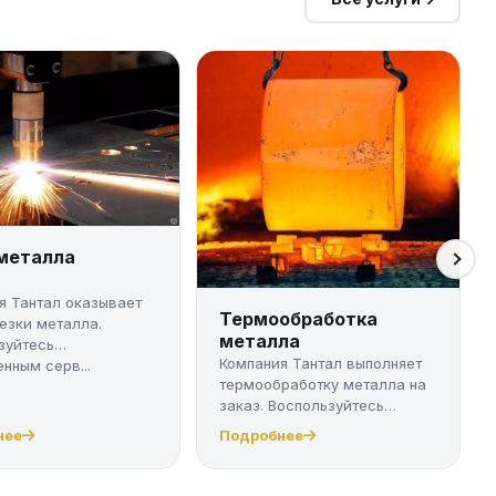
 металла
я Тантал оказывает
Термообработка
резки металла.
металла
зуйтесь
Компания Тантал выполняет
нным серв...
термообработку металла на
заказ. Воспользуйтесь
качест...
нее
Подробнее