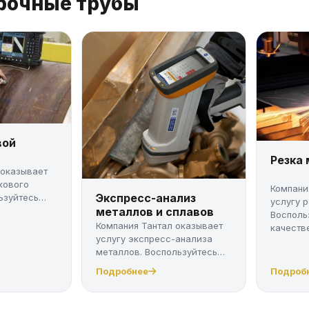
прочные трубы
вой
Резка
 оказывает
кового
Компани
Экспресс-анализ
ьзуйтесь
услугу 
металлов и сплавов
Восполь
Компания Тантал оказывает
качестве
услугу экспресс-анализа
металлов. Воспользуйтесь
качес...
Подробнее
Подроб