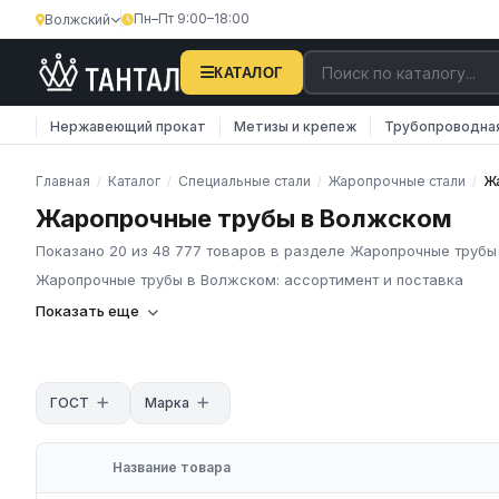
Пн–Пт 9:00–18:00
Волжский
КАТАЛОГ
Нержавеющий прокат
Метизы и крепеж
Трубопроводна
Главная
Каталог
Специальные стали
Жаропрочные стали
Ж
/
/
/
/
Жаропрочные трубы в Волжском
Показано 20 из 48 777 товаров в разделе Жаропрочные трубы
Жаропрочные трубы в Волжском: ассортимент и поставка
Жаропрочные трубы: виды и стандарты
Показать еще
Жаропрочные трубы — бесшовные трубы из высоколегированн
прочность и сопротивление ползучести при длительной работе
ГОСТ
Марка
двумя основными стандартами:
ГОСТ 9940-81
— бесшовные горячедеформированные трубы
325 мм, толщина стенки 3,5–32 мм.
Название товара
ГОСТ 9941-81
— бесшовные холоднодеформированные трубы