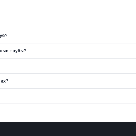
уб?
ные трубы?
щих?