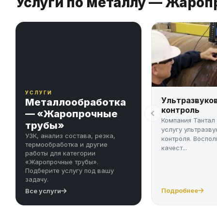
Услуги по металлу — Жаро
УСЛУГИ
Ультразвуко
Металлообработка
контроль
— «Жаропрочные
Компания Тантал
трубы»
услугу ультразву
УЗК, анализ состава, резка,
контроля. Воспол
термообработка и другие
качест...
работы для категории
«Жаропрочные трубы».
Подберите услугу под вашу
задачу.
Подробнее
Все услуги