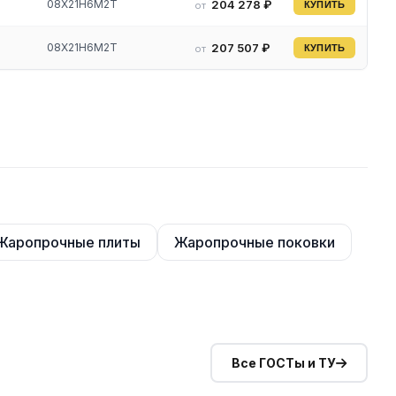
08Х21Н6М2Т
204 278 ₽
от
КУПИТЬ
08Х21Н6М2Т
207 507 ₽
от
КУПИТЬ
ина
Жаропрочные плиты
Жаропрочные поковки
Все ГОСТы и ТУ