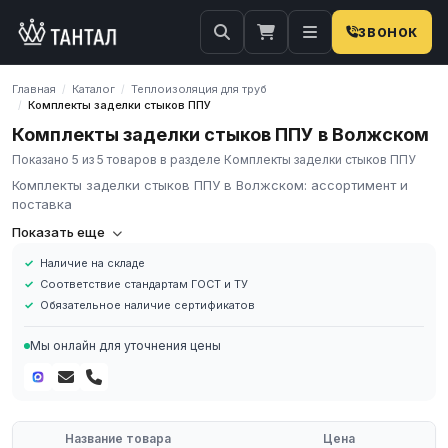
ЗВОНОК
Главная
Каталог
Теплоизоляция для труб
/
/
Комплекты заделки стыков ППУ
/
Комплекты заделки стыков ППУ в Волжском
Показано 5 из 5 товаров в разделе Комплекты заделки стыков ППУ
Комплекты заделки стыков ППУ в Волжском: ассортимент и
поставка
Комплекты заделки стыков ППУ
— набор материалов для
Показать еще
герметизации и теплоизоляции стыковых соединений труб с
Наличие на складе
ППУ-изоляцией. Включают термоусаживаемые манжеты, ППУ-
Соответствие стандартам ГОСТ и ТУ
компоненты и сигнальные провода для контроля влажности.
Обязательное наличие сертификатов
Применяются при строительстве и ремонте тепловых сетей с
ППУ-изолированными трубами. Соответствуют ГОСТ 30732-
Мы онлайн для уточнения цены
2020.
Диаметр: Ду 57–1020 мм
Тип: термоусаживаемые манжеты
Стандарт: ГОСТ 30732-2020
Название товара
Цена
Включает ODС-провода для СОДК