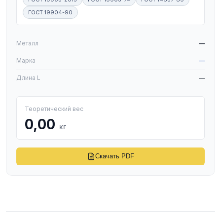
ГОСТ 19904-90
W
Металл
—
Марка
—
Длина L
—
Теоретический вес
0,00
кг
Скачать PDF