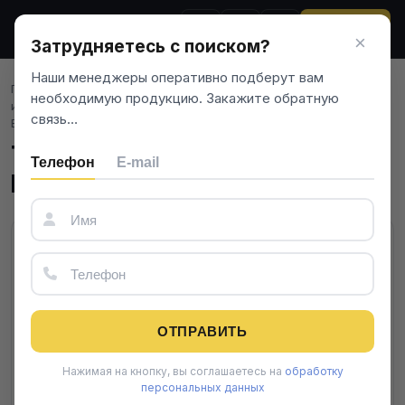
ЗВОНОК
×
Затрудняетесь с поиском?
Наши менеджеры оперативно подберут вам
Главная
/
Черный металлопрокат
/
Трубный прокат
/
Трубы в
необходимую продукцию. Закажите обратную
изоляции
/
Трубы ВУС
/
Труба стальная бесшовная ВУС
/
Труба
связь…
ВУС 22х1,5 22 мм 1,5 мм ПЭ 32 ГОСТ 10704-91 Ст20
Труба ВУС 22х1,5 22 мм 1,5 мм
Телефон
E-mail
ПЭ 32 ГОСТ 10704-91 Ст20
ОТПРАВИТЬ
Нажимая на кнопку, вы соглашаетесь на
обработку
персональных данных