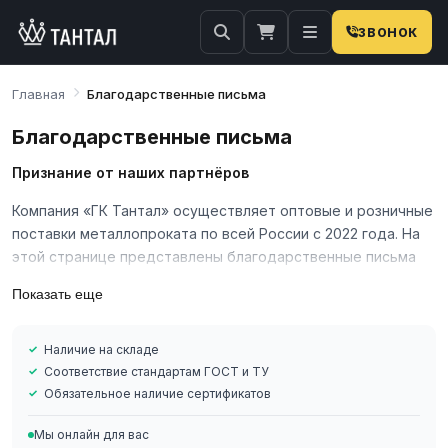
ЗВОНОК
Главная
Благодарственные письма
Благодарственные письма
Признание от наших партнёров
Компания «ГК Тантал» осуществляет оптовые и розничные
поставки металлопроката по всей России с 2022 года. На
этой странице представлены благодарственные письма
от наших клиентов — промышленных предприятий,
Показать еще
строительных компаний и производств.
Преимущества работы с нами
Наличие на складе
Более 4 000 000 наименований в каталоге
Соответствие стандартам ГОСТ и ТУ
Обязательное наличие сертификатов
Наличие на складе в России
Соответствие стандартам ГОСТ и ТУ
Мы онлайн для вас