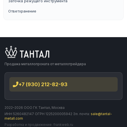
Заточка режущего инструмента
Ответхранение
Продажа металлопроката от металлотрейдера
+7 (930) 212-82-93
2022–2026 ООО ГК Тантал, Москва
ИНН 5260482147 ОГРН 1225200005942 Эл. почта:
sale@tantal-
metall.com
Разработка и продвижение:
frankweb.ru