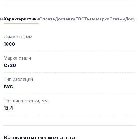
ие
Характеристики
Оплата
Доставка
ГОСТы и марки
Статьи
Докум
Диаметр, мм
1000
Марка стали
Ст20
Тип изоляции
ВУС
Толщина стенки, мм
12.4
Калькулятор металла