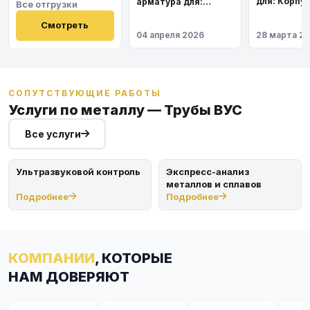
для: Корпу
арматура для:
Все отгрузки
института
Космодром
Восточный
Смотреть
04 апреля 2026
28 марта 2
СОПУТСТВУЮЩИЕ РАБОТЫ
Услуги по металлу — Трубы ВУС
Все услуги
Ультразвуковой контроль
Экспресс-анализ
металлов и сплавов
Подробнее
Подробнее
КОМПАНИИ
, КОТОРЫЕ
НАМ ДОВЕРЯЮТ