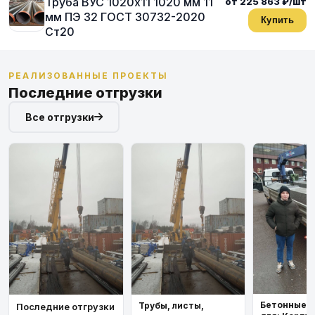
Труба ВУС 1020х11 1020 мм 11
от 225 863 ₽/шт
мм ПЭ 32 ГОСТ 30732-2020
Купить
Ст20
РЕАЛИЗОВАННЫЕ ПРОЕКТЫ
Последние отгрузки
Все отгрузки
Бетонные 
Трубы, листы,
Последние отгрузки