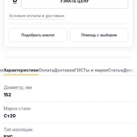
УЗНАТЬ ЦЕНУ
Условия оплаты и доставки
Подобрать аналог
Помощь с выбором
ие
Характеристики
Оплата
Доставка
ГОСТы и марки
Статьи
Докум
Диаметр, мм
152
Марка стали
Ст20
Тип изоляции
ВУС