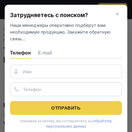
ЗВОНОК
×
Затрудняетесь с поиском?
Наши менеджеры оперативно подберут вам
Главная
/
Черный металлопрокат
/
Трубный прокат
/
Трубы в
необходимую продукцию. Закажите обратную
изоляции
/
Трубы ВУС
/
Труба ВУС 152х12 152 мм 12 мм ПЭ 63
связь…
ГОСТ 9.602-2016 Ст20
Труба ВУС 152х12 152 мм 12 мм
Телефон
E-mail
ПЭ 63 ГОСТ 9.602-2016 Ст20
Коротко о товаре
ОТПРАВИТЬ
Обозначение
Диаметр, мм
Нажимая на кнопку, вы соглашаетесь на
обработку
152х12
152
персональных данных