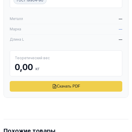
ГОСТ 19904-90
W
Металл
—
Марка
—
Длина L
—
Теоретический вес
0,00
кг
Скачать PDF
Похожие товары